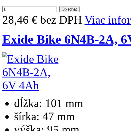
28,46 € bez DPH
Viac info
Exide Bike 6N4B-2A, 
dĺžka:
101 mm
šírka:
47 mm
výška:
95 mm