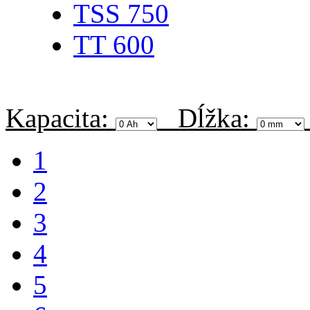
TSS 750
TT 600
Kapacita:
Dĺžka:
1
2
3
4
5