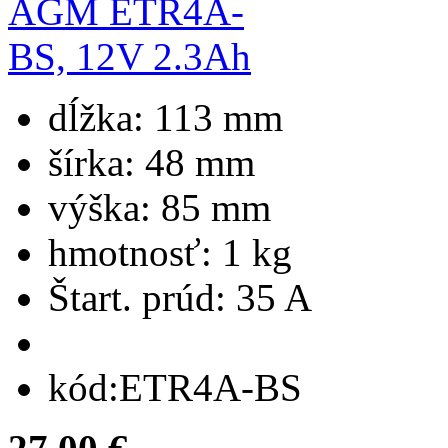
dĺžka:
113 mm
šírka:
48 mm
výška:
85 mm
hmotnosť:
1 kg
Štart. prúd:
35 A
kód:
ETR4A-BS