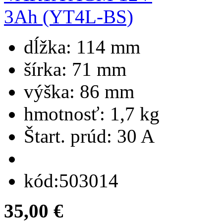
dĺžka:
114 mm
šírka:
71 mm
výška:
86 mm
hmotnosť:
1,7 kg
Štart. prúd:
30 A
kód:
503014
35,00 €