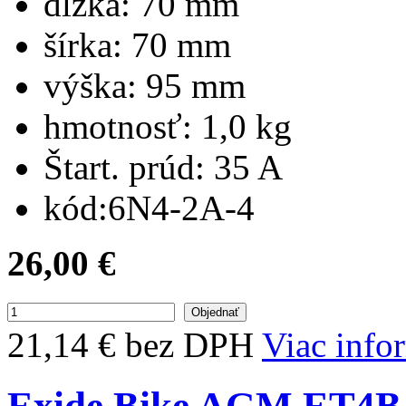
dĺžka:
70 mm
šírka:
70 mm
výška:
95 mm
hmotnosť:
1,0 kg
Štart. prúd:
35 A
kód:
6N4-2A-4
26,00 €
21,14 € bez DPH
Viac info
Exide Bike AGM ET4B-