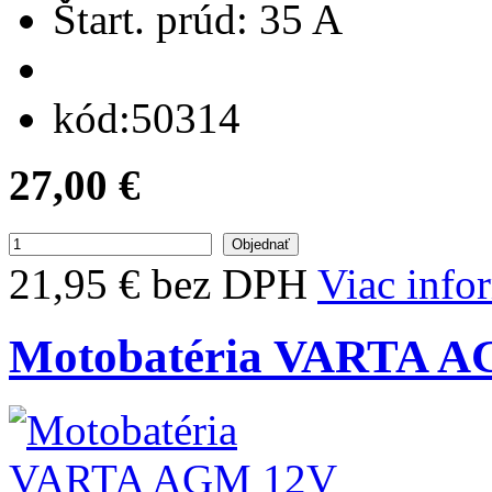
Štart. prúd:
35 A
kód:
50314
27,00 €
21,95 € bez DPH
Viac info
Motobatéria VARTA A