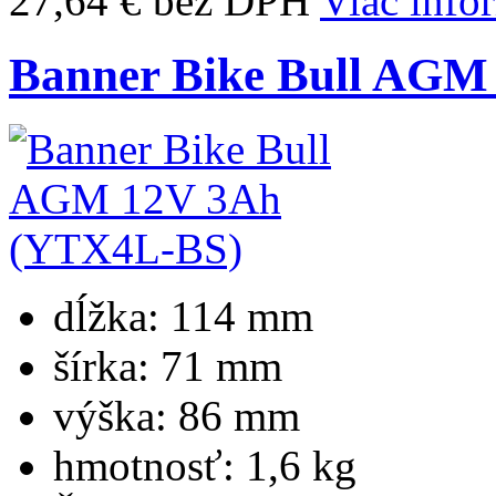
27,64 € bez DPH
Viac info
Banner Bike Bull AGM
dĺžka:
114 mm
šírka:
71 mm
výška:
86 mm
hmotnosť:
1,6 kg