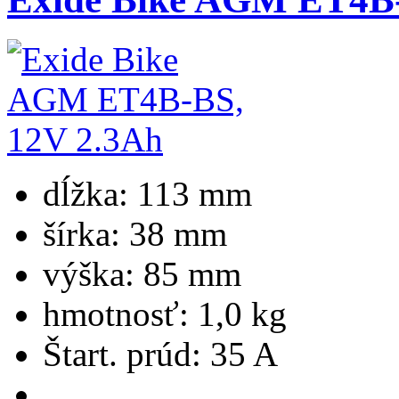
dĺžka:
113 mm
šírka:
38 mm
výška:
85 mm
hmotnosť:
1,0 kg
Štart. prúd:
35 A