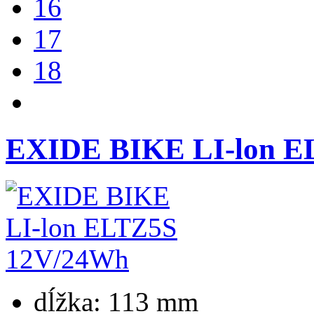
16
17
18
EXIDE BIKE LI-lon E
dĺžka:
113 mm