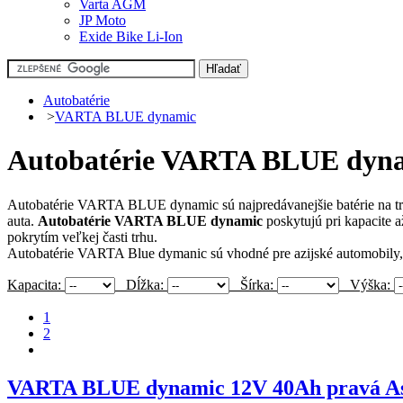
Varta AGM
JP Moto
Exide Bike Li-Ion
Autobatérie
>
VARTA BLUE dynamic
Autobatérie VARTA BLUE dyn
Autobatérie VARTA BLUE dynamic sú najpredávanejšie batérie na t
auta.
Autobatérie VARTA BLUE dynamic
poskytujú pri kapacite 
pokrytím veľkej časti trhu.
Autobatérie VARTA Blue dymanic sú vhodné pre azijské automobily, k
Kapacita:
Dĺžka:
Šírka:
Výška:
1
2
VARTA BLUE dynamic 12V 40Ah pravá A