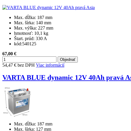
Max. dĺžka:
187 mm
Max. šírka:
140 mm
Max. výška:
227 mm
hmotnosť:
10,1 kg
Štart. prúd:
330 A
kód:
540125
67,00 €
54,47 € bez DPH
Viac informácií
VARTA BLUE dynamic 12V 40Ah pravá A
Max. dĺžka:
187 mm
Max. šírka:
127 mm