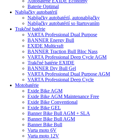
Autobaterie EXIDE Economy
Baterie Optimal
Nabíjačky autobatérií
Nabíjačky autobatérií, autonabíjačky
Nabíjačky autobatérií so štartovaním
Trakčné batérie
VARTA Professional Dual Purpose
BANNER Energy Bull
EXIDE Multicraft
BANNER Traction Bull Bloc Nass
VARTA Professional Deep Cycle AGM
Trakčné batérie EXIDE
BANNER Dry Bull Gel
VARTA Professional Dual Purpose AGM
VARTA Professional Deep Cycle
Motobatérie
Exide Bike AGM
Exide Bike AGM Maintenance Free
Exide Bike Conventional
Exide Bike GEL
Banner Bike Bull AGM + SLA
Banner Bike Bull AGM
Banner Bike Bull
Varta moto 6V
Varta moto 12V