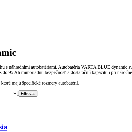
amic
rhu s náhradními autobatériami. Autobatéria VARTA BLUE dynamic s
až do 95 Ah mimoriadnu bezpečnosť a dostatočnú kapacitu i pri náročne
toré majú špecifické rozmery autobatérií.
sia