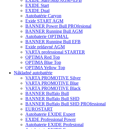
EXIDE Start-Stop AGM+EFB
EXIDE Start
EXIDE Dual
Autobatérie Caryon
Exide START AGM
BANNER Power Bull PROfesional
BANNER Running Bull AGM
Autobaterie OPTIMAL
BANNER Running Bull EFB
Exide prídavné AGM
VARTA professional STARTER
OPTIMA Red Top
OPTIMA Blue Top
OPTIMA Yellow Top
Nákladné autobatérie
VARTA PROMOTIVE Silver
VARTA PROMOTIVE Blue
VARTA PROMOTIVE Black
BANNER Buffalo Bull
BANNER Buffalo Bull SHD
BANNER Buffalo Bull SHD PROfessional
EUROSTART
Autobaterie EXIDE Expert
EXIDE Professional Power
Autobaterie EXIDE Profesional