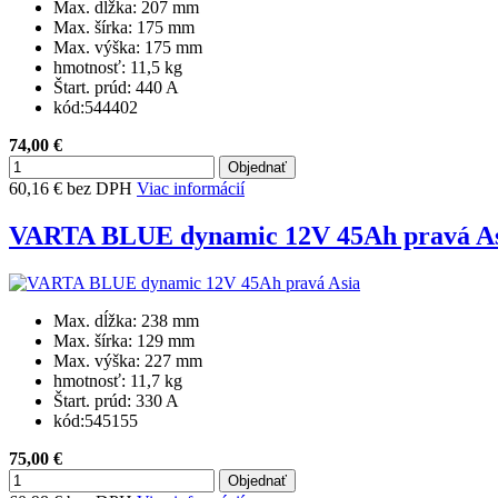
Max. dĺžka:
207 mm
Max. šírka:
175 mm
Max. výška:
175 mm
hmotnosť:
11,5 kg
Štart. prúd:
440 A
kód:
544402
74,00 €
60,16 € bez DPH
Viac informácií
VARTA BLUE dynamic 12V 45Ah pravá A
Max. dĺžka:
238 mm
Max. šírka:
129 mm
Max. výška:
227 mm
hmotnosť:
11,7 kg
Štart. prúd:
330 A
kód:
545155
75,00 €