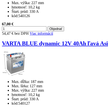
Max. výška:
227 mm
hmotnosť:
10,2 kg
Štart. prúd:
330 A
kód:
540126
67,00 €
54,47 € bez DPH
Viac informácií
VARTA BLUE dynamic 12V 40Ah ľavá Asi
Max. dĺžka:
187 mm
Max. šírka:
127 mm
Max. výška:
227 mm
hmotnosť:
10,2 kg
Štart. prúd:
330 A
kód:
540127