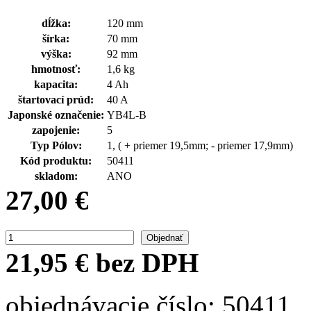
dĺžka:
120 mm
šírka:
70 mm
výška:
92 mm
hmotnosť:
1,6 kg
kapacita:
4 Ah
štartovací prúd:
40 A
Japonské označenie:
YB4L-B
zapojenie:
5
Typ Pólov:
1, ( + priemer 19,5mm; - priemer 17,9mm)
Kód produktu:
50411
skladom:
ANO
27,00 €
21,95 € bez DPH
objednávacie číslo: 50411